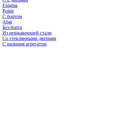
Enigma
Polair
С бортом
Abat
Без борта
Из нержавеющей стали
Со стеклянными дверьми
С нижним агрегатом