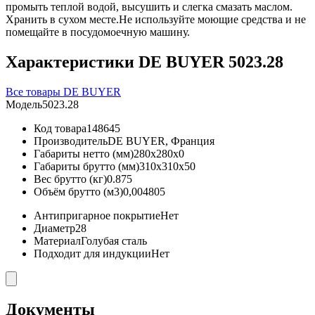
промыть теплой водой, высушить и слегка смазать маслом.
Хранить в сухом месте.Не используйте моющие средства и не
помещайте в посудомоечную машину.
Характеристики DE BUYER 5023.28
Все товары DE BUYER
Модель
5023.28
Код товара
148645
Производитель
DE BUYER, Франция
Габариты нетто (мм)
280x280x0
Габариты брутто (мм)
310x310x50
Вес брутто (кг)
0.875
Объём брутто (м3)
0,004805
Антипригарное покрытие
Нет
Диаметр
28
Материал
Голубая сталь
Подходит для индукции
Нет
Документы