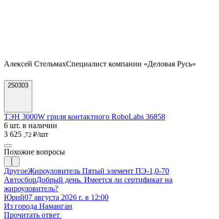
Алексей Стельмах
Специалист компании «Деловая Русь»
250303
ТЭН 3000W гриля контактного RoboLabs 36858
6 шт. в наличии
3 625
/шт
,72 ₽
Похожие вопросы
Другое
Жироуловитель Пятый элемент ПЭ-1,0-70
Автосбор
Добрый день. Имеется ли сертификат на
жироуловитель?
Юрий
07 августа 2026 г. в 12:00
Из города Наманган
Прочитать ответ