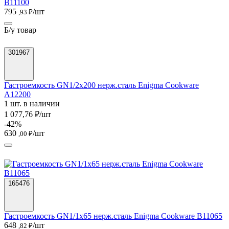
B11100
795
/шт
,93 ₽
Б/у товар
301967
Гастроемкость GN1/2х200 нерж.сталь Enigma Cookware
A12200
1 шт. в наличии
1 077,76 ₽/шт
-42%
630
/шт
,00 ₽
165476
Гастроемкость GN1/1х65 нерж.сталь Enigma Cookware B11065
648
/шт
,82 ₽