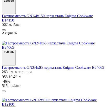
188858
Гастроемкость GN1/4х150 нерж.сталь Enigma Cookware
B14150
567
/шт
,67 ₽
Акция %
190816
Гастроемкость GN2/4х65 нерж.сталь Enigma Cookware B24065
263 шт. в наличии
958,10 ₽/шт
-46%
515
/шт
,13 ₽