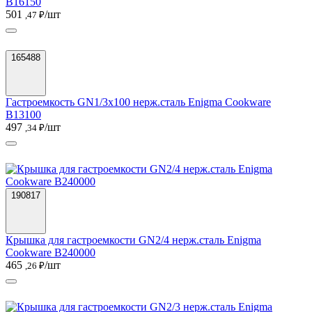
B16150
501
/шт
,47 ₽
165488
Гастроемкость GN1/3х100 нерж.сталь Enigma Cookware
B13100
497
/шт
,34 ₽
190817
Крышка для гастроемкости GN2/4 нерж.сталь Enigma
Cookware B240000
465
/шт
,26 ₽