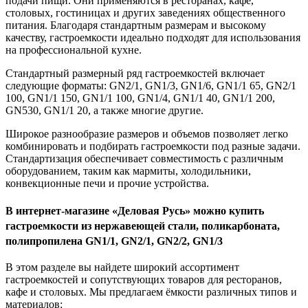
подачи пищи. Они применяются в ресторанах, кафе,
столовых, гостиницах и других заведениях общественного
питания. Благодаря стандартным размерам и высокому
качеству, гастроемкости идеально подходят для использования
на профессиональной кухне.
Стандартный размерный ряд гастроемкостей включает
следующие форматы: GN2/1, GN1/3, GN1/6, GN1/1 65, GN2/1
100, GN1/1 150, GN1/1 100, GN1/4, GN1/1 40, GN1/1 200,
GN530, GN1/1 20, а также многие другие.
Широкое разнообразие размеров и объемов позволяет легко
комбинировать и подбирать гастроемкости под разные задачи.
Стандартизация обеспечивает совместимость с различным
оборудованием, таким как мармиты, холодильники,
конвекционные печи и прочие устройства.
В интернет-магазине «Деловая Русь» можно купить
гастроемкости из нержавеющей стали, поликарбоната,
полипропилена GN1/1, GN2/1, GN2/2, GN1/3
В этом разделе вы найдете широкий ассортимент
гастроемкостей и сопутствующих товаров для ресторанов,
кафе и столовых. Мы предлагаем ёмкости различных типов и
материалов: