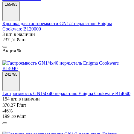
165493
Крышка для гастроемкости GN1/2 нерж.сталь Enigma
Cookware B120000
3 шт. в наличии
237
/шт
,01 ₽
Акция %
241795
Гастроемкость GN1/4х40 нерж.сталь Enigma Cookware B14040
154 шт. в наличии
370,27 ₽/шт
-46%
199
/шт
,09 ₽