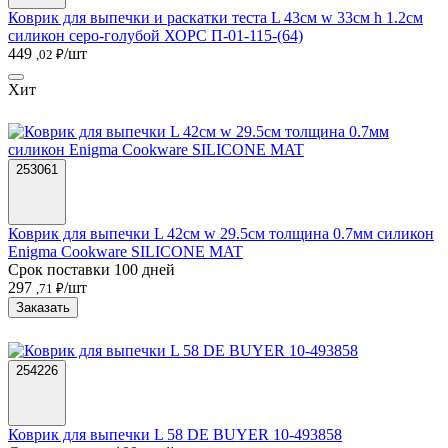
Коврик для выпечки и раскатки теста L 43см w 33см h 1.2см
силикон серо-голубой ХОРС П-01-115-(64)
449
/шт
,02 ₽
Хит
253061
Коврик для выпечки L 42см w 29.5см толщина 0.7мм силикон
Enigma Cookware SILICONE MAT
Срок поставки 100 дней
297
/шт
,71 ₽
Заказать
254226
Коврик для выпечки L 58 DE BUYER 10-493858