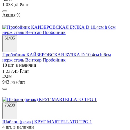
1 033
/шт
,41 ₽
Акция %
61405
Пробойник КАЙЗЕРОВСКАЯ БУЛКА D 10.4см h 6см
нерж.сталь Вентсар Пробойник
10 шт. в наличии
1 237,45 ₽/шт
-24%
943
/шт
,79 ₽
73208
Шаблон (резак) КРУГ MARTELLATO TPG 1
4 шт. в наличии