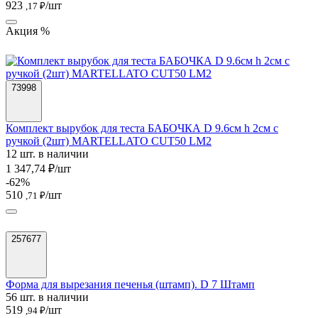
923
/шт
,17 ₽
Акция %
73998
Комплект вырубок для теста БАБОЧКА D 9.6см h 2см с
ручкой (2шт) MARTELLATO CUT50 LM2
12 шт. в наличии
1 347,74 ₽/шт
-62%
510
/шт
,71 ₽
257677
Форма для вырезания печенья (штамп). D 7 Штамп
56 шт. в наличии
519
/шт
,94 ₽