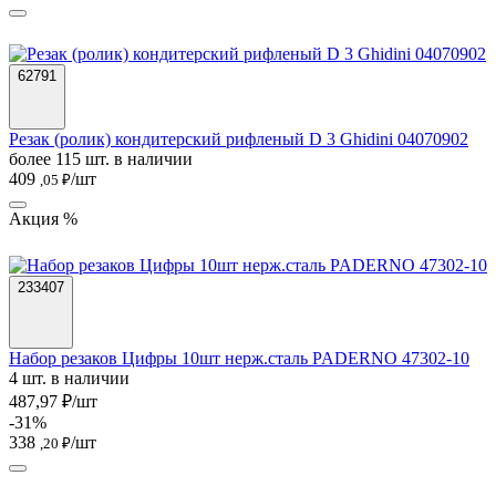
62791
Резак (ролик) кондитерский рифленый D 3 Ghidini 04070902
более 115 шт. в наличии
409
/шт
,05 ₽
Акция %
233407
Набор резаков Цифры 10шт нерж.сталь PADERNO 47302-10
4 шт. в наличии
487,97 ₽/шт
-31%
338
/шт
,20 ₽