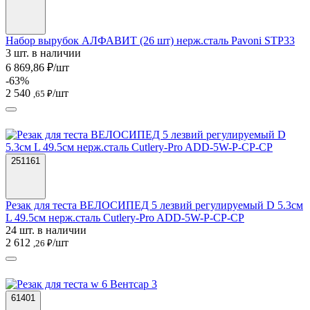
Набор вырубок АЛФАВИТ (26 шт) нерж.сталь Pavoni STP33
3 шт. в наличии
6 869,86 ₽/шт
-63%
2 540
/шт
,65 ₽
251161
Резак для теста ВЕЛОСИПЕД 5 лезвий регулируемый D 5.3см
L 49.5см нерж.сталь Cutlery-Pro ADD-5W-P-CP-CP
24 шт. в наличии
2 612
/шт
,26 ₽
61401