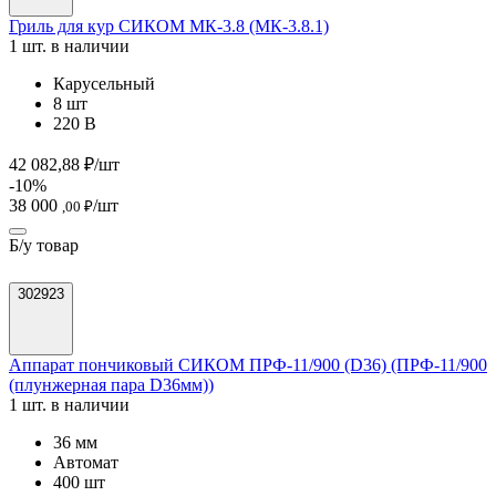
Гриль для кур СИКОМ МК-3.8 (МК-3.8.1)
1 шт. в наличии
Карусельный
8 шт
220 В
42 082,88 ₽/шт
-10%
38 000
/шт
,00 ₽
Б/у товар
302923
Аппарат пончиковый СИКОМ ПРФ-11/900 (D36) (ПРФ-11/900
(плунжерная пара D36мм))
1 шт. в наличии
36 мм
Автомат
400 шт