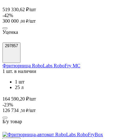
519 330,62 ₽/шт
-42%
300 000
/шт
,00 ₽
Уценка
297857
Фритюрница RoboLabs RoboFry MC
1 шт. в наличии
1 шт
25 л
164 590,20 ₽/шт
-23%
126 734
/шт
,50 ₽
Б/у товар