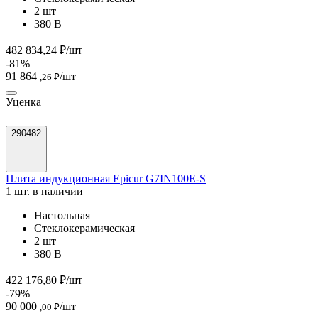
2 шт
380 В
482 834,24 ₽/шт
-81%
91 864
/шт
,26 ₽
Уценка
290482
Плита индукционная Epicur G7IN100E-S
1 шт. в наличии
Настольная
Стеклокерамическая
2 шт
380 В
422 176,80 ₽/шт
-79%
90 000
/шт
,00 ₽