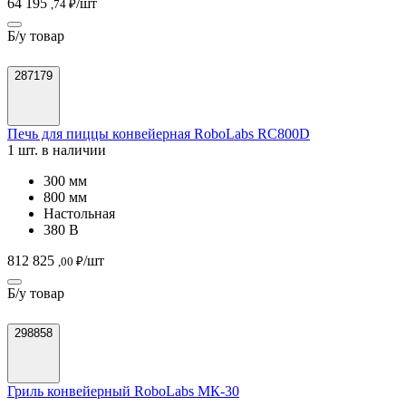
64 195
/шт
,74 ₽
Б/у товар
287179
Печь для пиццы конвейерная RoboLabs RC800D
1 шт. в наличии
300 мм
800 мм
Настольная
380 В
812 825
/шт
,00 ₽
Б/у товар
298858
Гриль конвейерный RoboLabs МК-30