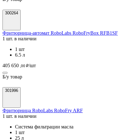
300264
Фритюрница-автомат RoboLabs RoboFryBox RFB1SF
1 шт. в наличии
1 шт
6.5 л
405 650
/шт
,00 ₽
Б/у товар
301996
Фритюрница RoboLabs RoboFry ARF
1 шт. в наличии
Система фильтрации масла
1 шт
25 л