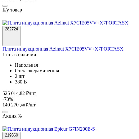
Б/у товар
282724
Плита индукционная Azimut X7CIE05VV+X7PORTASX
1 шт. в наличии
Напольная
Стеклокерамическая
2 шт
380 В
525 014,82 ₽/шт
-73%
140 270
/шт
,40 ₽
Акция %
219360