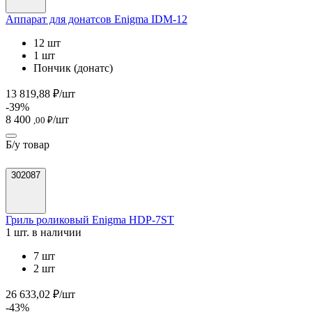
Аппарат для донатсов Enigma IDM-12
12 шт
1 шт
Пончик (донатс)
13 819,88 ₽/шт
-39%
8 400
/шт
,00 ₽
Б/у товар
302087
Гриль роликовый Enigma HDP-7ST
1 шт. в наличии
7 шт
2 шт
26 633,02 ₽/шт
-43%