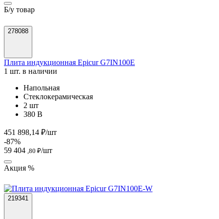
Б/у товар
278088
Плита индукционная Epicur G7IN100E
1 шт. в наличии
Напольная
Стеклокерамическая
2 шт
380 В
451 898,14 ₽/шт
-87%
59 404
/шт
,80 ₽
Акция %
219341