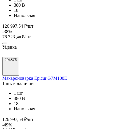
380 В
18
Напольная
126 997,54 ₽/шт
-38%
78 323
/шт
,40 ₽
Уценка
294876
Макароноварка Epicur G7M100E
1 шт. в наличии
1 шт
380 В
18
Напольная
126 997,54 ₽/шт
-49%