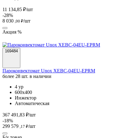
11 134,85 ₽/шт
-28%
8 030
/шт
,00 ₽
Акция %
169484
Пароконвектомат Unox XEBC-04EU-EPRM
более 28 шт. в наличии
4 ур
600х400
Инжектор
Автоматическая
367 491,83 ₽/шт
-18%
299 579
/шт
,17 ₽
Б/у товар