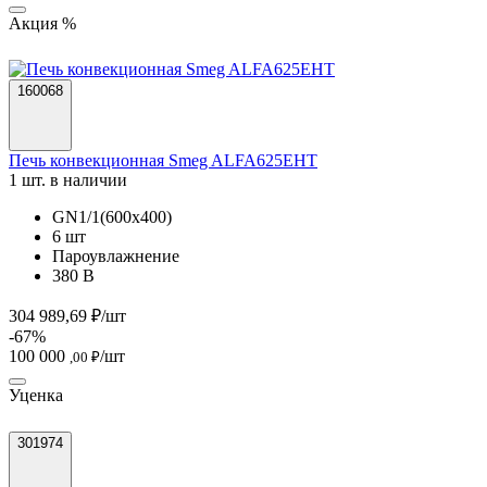
Акция %
160068
Печь конвекционная Smeg ALFA625EHT
1 шт. в наличии
GN1/1(600х400)
6 шт
Пароувлажнение
380 В
304 989,69 ₽/шт
-67%
100 000
/шт
,00 ₽
Уценка
301974