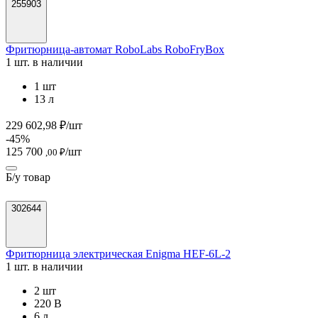
255903
Фритюрница-автомат RoboLabs RoboFryBox
1 шт. в наличии
1 шт
13 л
229 602,98 ₽/шт
-45%
125 700
/шт
,00 ₽
Б/у товар
302644
Фритюрница электрическая Enigma HEF-6L-2
1 шт. в наличии
2 шт
220 В
6 л