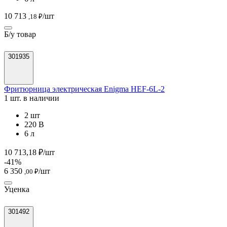
10 713
/шт
,18 ₽
Б/у товар
301935
Фритюрница электрическая Enigma HEF-6L-2
1 шт. в наличии
2 шт
220 В
6 л
10 713,18 ₽/шт
-41%
6 350
/шт
,00 ₽
Уценка
301492