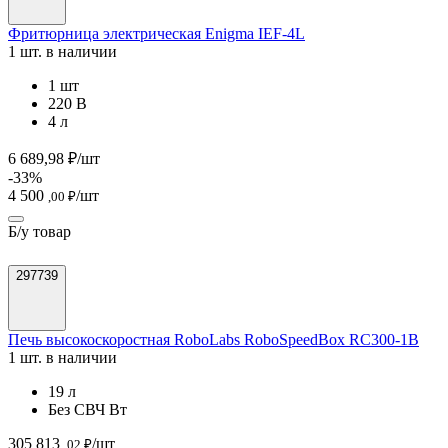
Фритюрница электрическая Enigma IEF-4L
1 шт. в наличии
1 шт
220 В
4 л
6 689,98 ₽/шт
-33%
4 500
/шт
,00 ₽
Б/у товар
297739
Печь высокоскоростная RoboLabs RoboSpeedBox RC300-1B
1 шт. в наличии
19 л
Без СВЧ Вт
305 813
/шт
,02 ₽