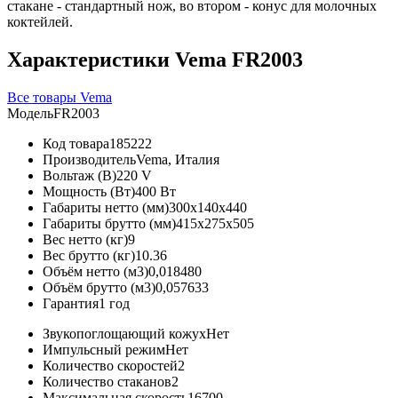
стакане - стандартный нож, во втором - конус для молочных
коктейлей.
Характеристики Vema FR2003
Все товары Vema
Модель
FR2003
Код товара
185222
Производитель
Vema, Италия
Вольтаж (В)
220 V
Мощность (Вт)
400 Вт
Габариты нетто (мм)
300x140x440
Габариты брутто (мм)
415x275x505
Вес нетто (кг)
9
Вес брутто (кг)
10.36
Объём нетто (м3)
0,018480
Объём брутто (м3)
0,057633
Гарантия
1 год
Звукопоглощающий кожух
Нет
Импульсный режим
Нет
Количество скоростей
2
Количество стаканов
2
Максимальная скорость
16700