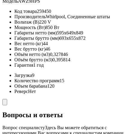
Модель
AWZ9HPS
Код товара
259450
Производитель
Whirlpool, Соединенные штаты
Вольтаж (В)
220 V
Мощность (Вт)
850 Вт
Габариты нетто (мм)
595x649x849
Габариты брутто (мм)
693x655x872
Вес нетто (кг)
44
Вес брутто (кг)
46
Объём нетто (м3)
0,327846
Объём брутто (м3)
0,395814
Гарантия
1 год
Загрузка
9
Количество программ
15
Объем барабана
120
Реверс
Нет
Вопросы и ответы
Вопрос специалисту
Здесь Вы можете обратиться с
интересующими Вас вопросами к специалистам компании