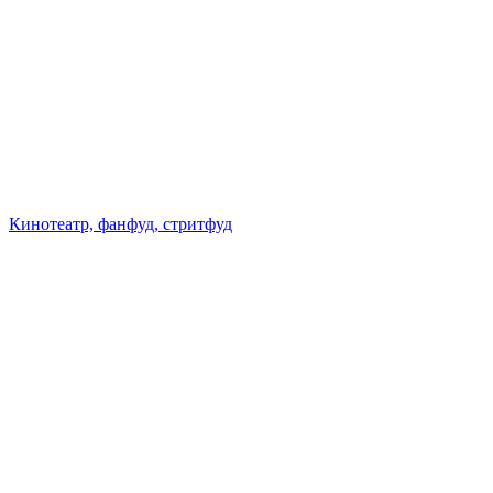
Кинотеатр, фанфуд, стритфуд