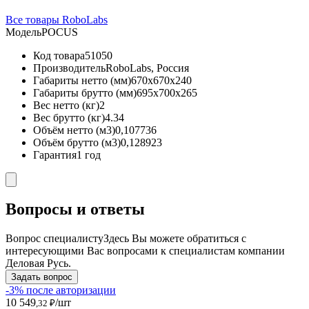
Все товары RoboLabs
Модель
POCUS
Код товара
51050
Производитель
RoboLabs, Россия
Габариты нетто (мм)
670x670x240
Габариты брутто (мм)
695x700x265
Вес нетто (кг)
2
Вес брутто (кг)
4.34
Объём нетто (м3)
0,107736
Объём брутто (м3)
0,128923
Гарантия
1 год
Вопросы и ответы
Вопрос специалисту
Здесь Вы можете обратиться с
интересующими Вас вопросами к специалистам компании
Деловая Русь.
Задать вопрос
-3% после авторизации
10 549
/шт
,32 ₽