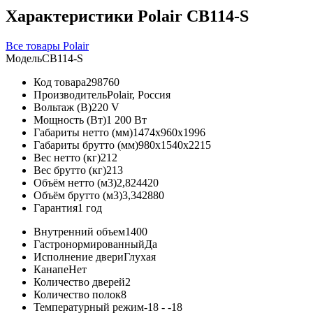
Характеристики Polair CB114-S
Все товары Polair
Модель
CB114-S
Код товара
298760
Производитель
Polair, Россия
Вольтаж (В)
220 V
Мощность (Вт)
1 200 Вт
Габариты нетто (мм)
1474x960x1996
Габариты брутто (мм)
980x1540x2215
Вес нетто (кг)
212
Вес брутто (кг)
213
Объём нетто (м3)
2,824420
Объём брутто (м3)
3,342880
Гарантия
1 год
Внутренний объем
1400
Гастронормированный
Да
Исполнение двери
Глухая
Канапе
Нет
Количество дверей
2
Количество полок
8
Температурный режим
-18 - -18